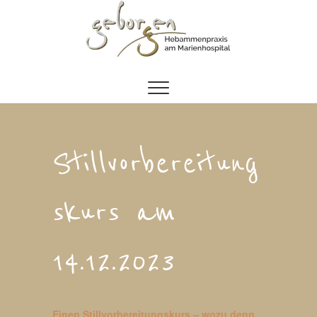
Zum
Inhalt
springen
Stillvorbereitung
skurs am
14.12.2023
Einen Stillvorbereitungskurs – wozu denn