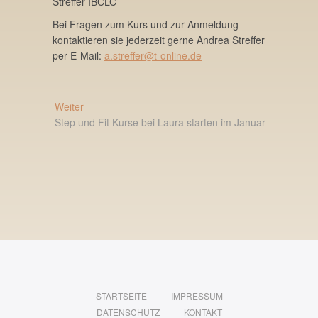
Streffer IBCLC
Bei Fragen zum Kurs und zur Anmeldung
kontaktieren sie jederzeit gerne Andrea Streffer
per E-Mail:
a.streffer@t-online.de
Beitragsnavigation
Nächster
Weiter
Beitrag:
Step und Fit Kurse bei Laura starten im Januar
STARTSEITE
IMPRESSUM
DATENSCHUTZ
KONTAKT