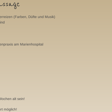
assage
erreizen (Farben, Düfte und Musik)
ind
npraxis am Marienhospital
Wochen alt sein!
t möglich!