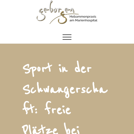
Zum
Inhalt
springen
Sport in der
Schwangerscha
ft: freie
Plätze bei