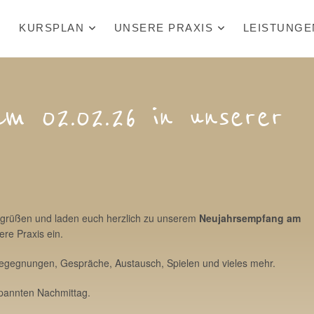
KURSPLAN
UNSERE PRAXIS
LEISTUNGE
m 02.02.26 in unserer
grüßen und laden euch herzlich zu unserem
Neujahrsempfang am
ere Praxis ein.
Begegnungen, Gespräche, Austausch, Spielen und vieles mehr.
spannten Nachmittag.