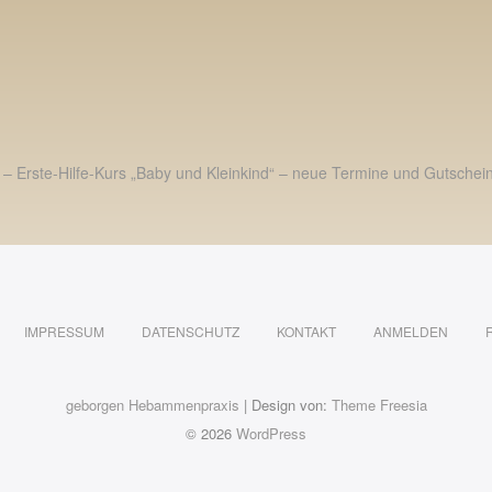
 – Erste-Hilfe-Kurs „Baby und Kleinkind“ – neue Termine und Gutschei
IMPRESSUM
DATENSCHUTZ
KONTAKT
ANMELDEN
geborgen Hebammenpraxis
| Design von:
Theme Freesia
© 2026
WordPress