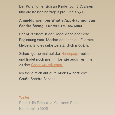
Der Kurs richtet sich an Kinder von 3-7Jahren
und die Kosten betragen pro Kind 15,- €.
Anmeldungen per What’s App-Nachricht an
Sandra Basoglu unter
0179-4576804
.
Der Kurs findet in der Regel ohne elterliche
Begleitung statt. Möchte dennoch ein Elternteil
bleiben, ist dies selbstverständlich möglich.
Schaut gerne mal auf der
Homepage
vorbei
und findet noch mehr Infos wie auch Termine
zu den
Geschwisterkursen.
Ich freue mich auf eure Kinder – herzliche
Grüße Sandra Basoglu
Beitragsnavigation
Nächster
Weiter
Beitrag:
Erste-Hilfe Baby und Kleinkind: Erste
Kurstermine 2025