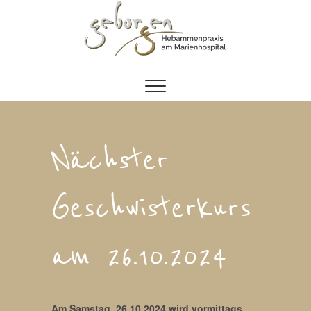
Zum
Inhalt
springen
Nächster
Geschwisterkurs
am 26.10.2024
Am Samstag, 26.10.2024 wird vormittags