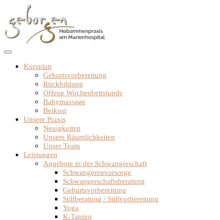
Zum
Inhalt
springen
Kursplan
Geburtsvorbereitung
Rückbildung
Offene Wochenbettstunde
Babymassage
Beikost
Unsere Praxis
Neuigkeiten
Unsere Räumlichkeiten
Unser Team
Leistungen
Angebote in der Schwangerschaft
Schwangerenvorsorge
Schwangerschaftsberatung
Geburtsvorbereitung
Stillberatung / Stillvorbereitung
Yoga
K-Taping