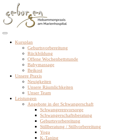
Zum
Inhalt
springen
Kursplan
Geburtsvorbereitung
Rückbildung
Offene Wochenbettstunde
Babymassage
Beikost
Unsere Praxis
Neuigkeiten
Unsere Räumlichkeiten
Unser Team
Leistungen
Angebote in der Schwangerschaft
Schwangerenvorsorge
Schwangerschaftsberatung
Geburtsvorbereitung
Stillberatung / Stillvorbereitung
Yoga
K-Taping