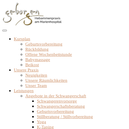
Zum
Inhalt
springen
Kursplan
Geburtsvorbereitung
Rückbildung
Offene Wochenbettstunde
Babymassage
Beikost
Unsere Praxis
Neuigkeiten
Unsere Räumlichkeiten
Unser Team
Leistungen
Angebote in der Schwangerschaft
Schwangerenvorsorge
Schwangerschaftsberatung
Geburtsvorbereitung
Stillberatung / Stillvorbereitung
Yoga
K-Taping